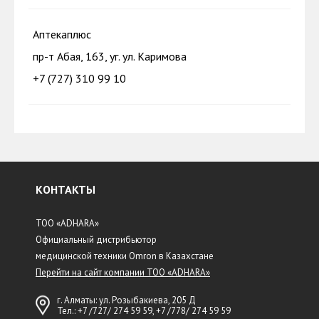
Аптекаплюс
пр-т Абая, 163, уг. ул. Каримова
+7 (727) 310 99 10
КОНТАКТЫ
ТОО «ADHARA»
Официальный дистрибьютор
медицинской техники Omron в Казахстане
Перейти на сайт компании ТОО «ADHARA»
г. Алматы: ул. Розыбакиева, 205 Д
Тел.:
+7 /727/ 274 59 59
,
+7 /778/ 274 59 59