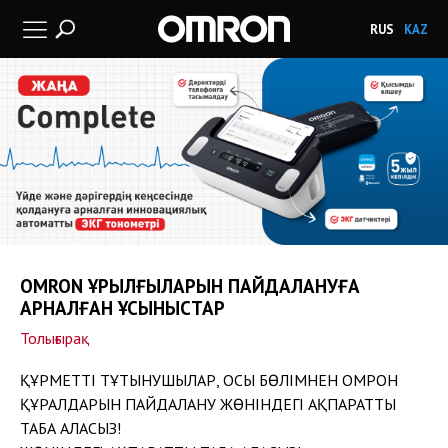
RUS
KAZ
OMRON ҚҰРЫЛҒЫЛАРЫН ПАЙДАЛАНУҒА
АРНАЛҒАН ҰСЫНЫСТАР
Толығырақ
ҚҰРМЕТТІ ТҰТЫНУШЫЛАР, ОСЫ БӨЛІМНЕН ОМРОН
ҚҰРАЛДАРЫН ПАЙДАЛАНУ ЖӨНІНДЕГІ АҚПАРАТТЫ
ТАБА АЛАСЫЗ!