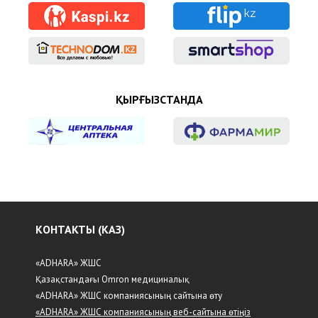
ҚЫРҒЫЗСТАНДА
КОНТАКТЫ (КАЗ)
«ADHARA» ЖШС
Қазақстандағы Omron медициналық
«ADHARA» ЖШС компаниясының сайтына өту
«ADHARA» ЖШС компаниясының веб-сайтына өтіңіз