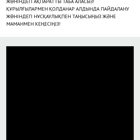
ЖӨНІНДЕГІ АҚПАРАТТЫ ТАБА АЛАСЫЗ!
ҚҰРЫЛҒЫЛАРМЕН ҚОЛДАНАР АЛДЫНДА ПАЙДАЛАНУ
ЖӨНІНДЕГІ НҰСҚАУЛЫҚПЕН ТАҢЫСЫҢЫЗ ЖӘНЕ
МАМАНМЕН КЕҢЕСІҢІЗ!