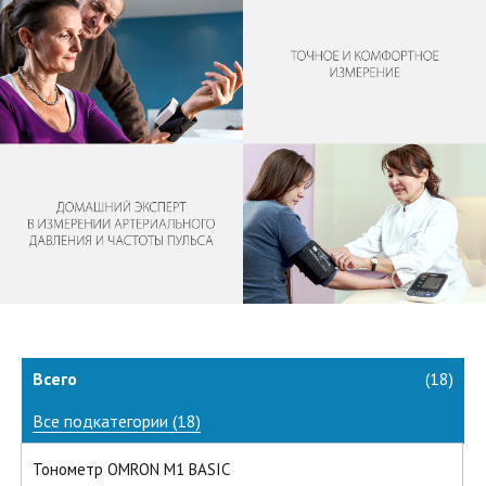
Всего
(
18
)
Все подкатегории (
18
)
Тонометр OMRON M1 BASIC