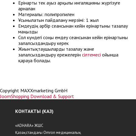
Ерінарты тек ауыз арқылы ингаляцияны жүргізуге
арналған
Материалы: полипропилен
Ұсынылатын пайдалану мерзімі: 1 жыл
Емдеудің әрбір сеансынан кейін ерінартыны тазалау
маңызды
Сол күндегі соңғы емдеу сеансынан кейін ерінартыны
залалсыздандыру керек
Жиынтықтаушыларды тазалау және
залалсыздандыру ережелерін
сілтемесі
ойынша
қарауға болады.
Copyright MAXXmarketing GmbH
JoomShopping Download & Support
КОНТАКТЫ (КАЗ)
«ADHARA» ЖШС
Қазақстандағы Omron медициналық