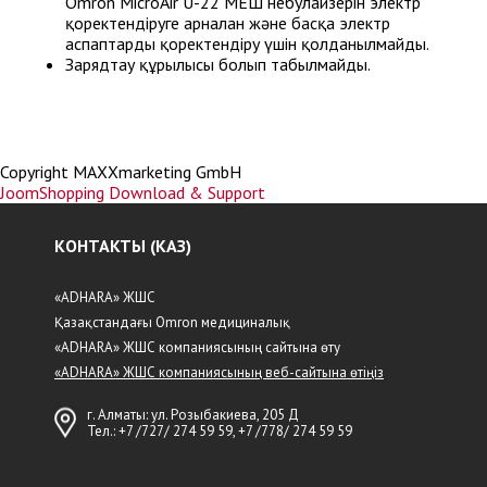
Omron MicroAir U-22 МЕШ небулайзерін электр
қоректендіруге арналған және басқа электр
аспаптарды қоректендіру үшін қолданылмайды.
Зарядтау құрылғысы болып табылмайды.
Copyright MAXXmarketing GmbH
JoomShopping Download & Support
КОНТАКТЫ (КАЗ)
«ADHARA» ЖШС
Қазақстандағы Omron медициналық
«ADHARA» ЖШС компаниясының сайтына өту
«ADHARA» ЖШС компаниясының веб-сайтына өтіңіз
г. Алматы: ул. Розыбакиева, 205 Д
Тел.:
+7 /727/ 274 59 59
,
+7 /778/ 274 59 59