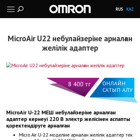
RUS
KAZ
MicroAir U22 небулайзеріне арналған
желілік адаптер
ОНЛАЙН
8 400 тг
САТЫП АЛУ
MicroAir U-22 МЕШ небулайзеріне арналған
адаптер кернеуі 220 В электр желісінен аспапты
қоректендіруге арналған
Micro Air U-22 моделіне арналған желілік адаптер тек